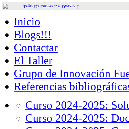
aller
e
uentes
el
erecho
T
D
F
D
D
[]
Inicio
Blogs!!!
Contactar
El Taller
Grupo de Innovación Fue
Referencias bibliográfica
Curso 2024-2025: Solu
Curso 2024-2025: Doc